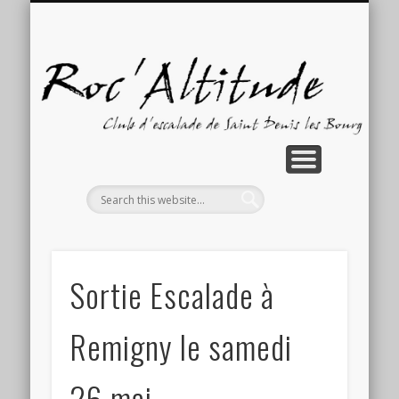
GALERIE PHOTOS
COMPÉTITIONS
ACTUALITÉS
ACTIVITÉS
CONTACT
ACCUEIL
LE CLUB
Ro
Sortie Escalade à
Remigny le samedi
26 mai