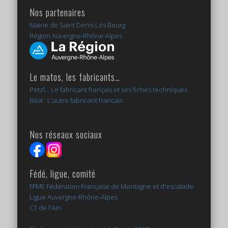
Nos partenaires
Mairie de Saint Denis Lès Bourg
Région Auvergne-Rhône-Alpes
Le matos, les fabricants…
Petzl... Le fabricant français et ses fiches techniques
Béal : L'autre fabricant francais
Nos réseaux sociaux
Fédé, ligue, comité
FFME Fédération Française de Montagne et d'escalade
Ligue Auvergne-Rhône-Alpes
CT de l'Ain