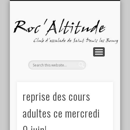
GALERIE PHOTOS
COMPÉTITIONS
ACTUALITÉS
ACTIVITÉS
CONTACT
ACCUEIL
LE CLUB
Ro
reprise des cours
adultes ce mercredi
9 juin!