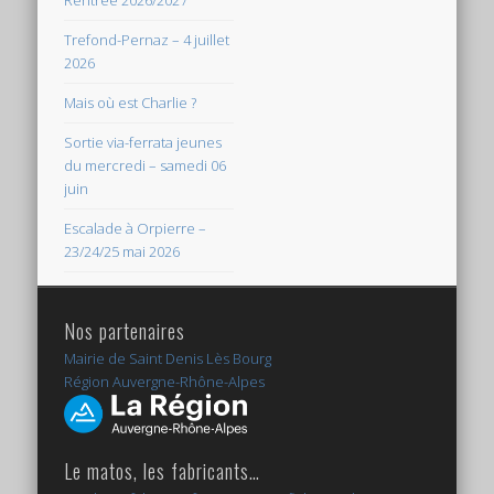
Rentrée 2026/2027
Trefond-Pernaz – 4 juillet
2026
Mais où est Charlie ?
Sortie via-ferrata jeunes
du mercredi – samedi 06
juin
Escalade à Orpierre –
23/24/25 mai 2026
Nos partenaires
Mairie de Saint Denis Lès Bourg
Région Auvergne-Rhône-Alpes
Le matos, les fabricants…