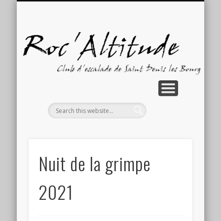
GALERIE PHOTOS
COMPÉTITIONS
ACTUALITÉS
ACTIVITÉS
CONTACT
ACCUEIL
LE CLUB
Ro
Nuit de la grimpe
2021