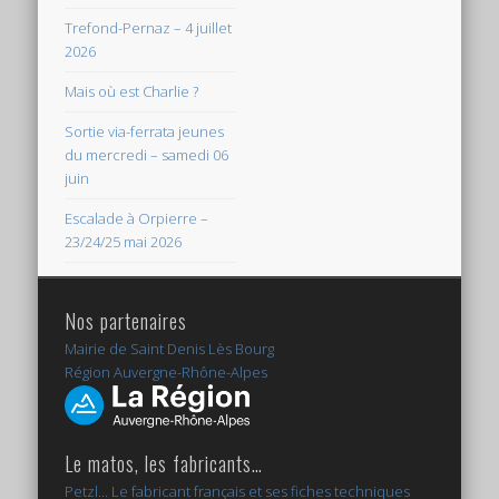
Trefond-Pernaz – 4 juillet
2026
Mais où est Charlie ?
Sortie via-ferrata jeunes
du mercredi – samedi 06
juin
Escalade à Orpierre –
23/24/25 mai 2026
Nos partenaires
Mairie de Saint Denis Lès Bourg
Région Auvergne-Rhône-Alpes
Le matos, les fabricants…
Petzl... Le fabricant français et ses fiches techniques