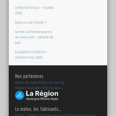
Trefond-Pernaz – 4 juillet
2026
Mais où est Charlie ?
Sortie via-ferrata jeunes
du mercredi – samedi 06
juin
Escalade à Orpierre –
23/24/25 mai 2026
Nos partenaires
Mairie de Saint Denis Lès Bourg
Région Auvergne-Rhône-Alpes
Le matos, les fabricants…
Petzl... Le fabricant français et ses fiches techniques