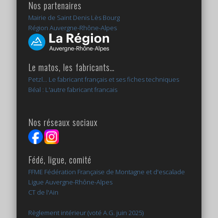
Nos partenaires
Mairie de Saint Denis Lès Bourg
Région Auvergne-Rhône-Alpes
Le matos, les fabricants…
Petzl... Le fabricant français et ses fiches techniques
Béal : L'autre fabricant francais
Nos réseaux sociaux
Fédé, ligue, comité
FFME Fédération Française de Montagne et d'escalade
Ligue Auvergne-Rhône-Alpes
CT de l'Ain
Règlement intérieur (voté A.G. juin 2025)