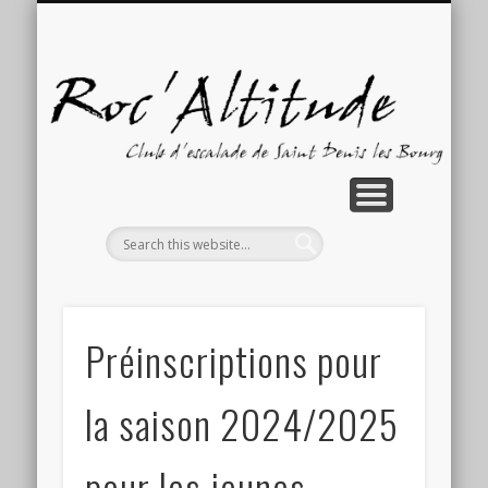
GALERIE PHOTOS
COMPÉTITIONS
ACTUALITÉS
ACTIVITÉS
CONTACT
ACCUEIL
LE CLUB
Ro
Préinscriptions pour
la saison 2024/2025
pour les jeunes